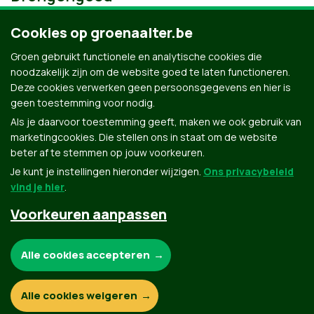
Cookies op groenaalter.be
Groen gebruikt functionele en analytische cookies die
noodzakelijk zijn om de website goed te laten functioneren.
Deze cookies verwerken geen persoonsgegevens en hier is
geen toestemming voor nodig.
Als je daarvoor toestemming geeft, maken we ook gebruik van
marketingcookies. Die stellen ons in staat om de website
beter af te stemmen op jouw voorkeuren.
Je kunt je instellingen hieronder wijzigen.
Ons privacybeleid
vind je hier
.
Voorkeuren aanpassen
Groen.be
Noodzakelijke cookies:
Alle cookies accepteren
Contact
Privacybeleid
Functionele en analytische cookies:
Alle cookies weigeren
© Copyright Groen 2026 | Gemaakt met
NationBuilder
| Gebouwd door
Tectonica