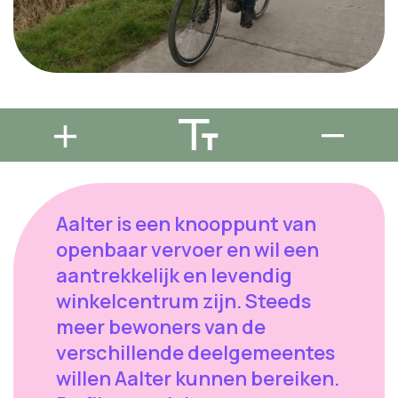
Aalter is een knooppunt van
openbaar vervoer en wil een
aantrekkelijk en levendig
winkelcentrum zijn. Steeds
meer bewoners van de
verschillende deelgemeentes
willen Aalter kunnen bereiken.