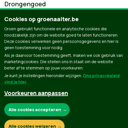
Drongengoed
Cookies op groenaalter.be
Groen gebruikt functionele en analytische cookies die
noodzakelijk zijn om de website goed te laten functioneren.
Deze cookies verwerken geen persoonsgegevens en hier is
geen toestemming voor nodig.
Als je daarvoor toestemming geeft, maken we ook gebruik van
marketingcookies. Die stellen ons in staat om de website
beter af te stemmen op jouw voorkeuren.
Je kunt je instellingen hieronder wijzigen.
Ons privacybeleid
vind je hier
.
Voorkeuren aanpassen
Groen.be
Noodzakelijke cookies:
Alle cookies accepteren
Contact
Privacybeleid
Functionele en analytische cookies:
Alle cookies weigeren