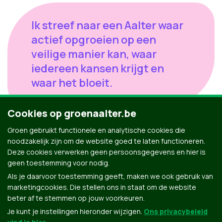
Ik streef naar een Aalter waar
actief opgroeien op een
veilige manier kan, waar
iedereen kansen krijgt en
waar het bloeit.
Cookies op groenaalter.be
Groen gebruikt functionele en analytische cookies die
Zet jij mee die eerste stap?
noodzakelijk zijn om de website goed te laten functioneren.
Deze cookies verwerken geen persoonsgegevens en hier is
38 jaar - Projectingenieur
geen toestemming voor nodig.
Als je daarvoor toestemming geeft, maken we ook gebruik van
marketingcookies. Die stellen ons in staat om de website
beter af te stemmen op jouw voorkeuren.
Je kunt je instellingen hieronder wijzigen.
Ons privacybeleid