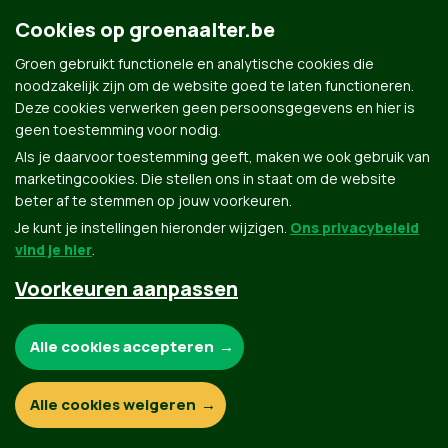
Cookies op groenaalter.be
Groen gebruikt functionele en analytische cookies die
noodzakelijk zijn om de website goed te laten functioneren.
Deze cookies verwerken geen persoonsgegevens en hier is
Groen.be
geen toestemming voor nodig.
Als je daarvoor toestemming geeft, maken we ook gebruik van
marketingcookies. Die stellen ons in staat om de website
Contact
Privacybeleid
beter af te stemmen op jouw voorkeuren.
Je kunt je instellingen hieronder wijzigen.
Ons privacybeleid
© Copyright Groen 2026 | Gemaakt met
NationBuilder
| Gebouwd door
Tectonica
vind je hier
.
Voorkeuren aanpassen
Noodzakelijke cookies:
Alle cookies accepteren
Functionele en analytische cookies:
Alle cookies weigeren