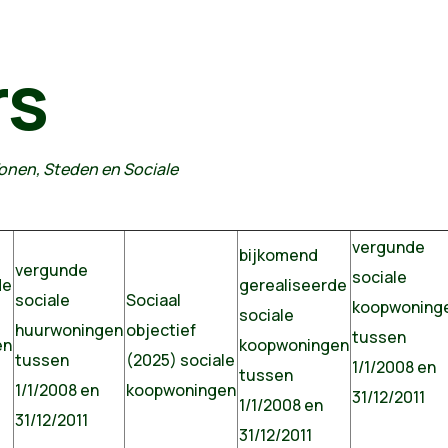
rs
Wonen, Steden en Sociale
vergunde
bijkomend
vergunde
sociale
de
gerealiseerde
sociale
Sociaal
koopwoning
sociale
huurwoningen
objectief
tussen
en
koopwoningen
tussen
(2025) sociale
1/1/2008 en
tussen
1/1/2008 en
koopwoningen
31/12/2011
1/1/2008 en
31/12/2011
31/12/2011