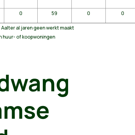
0
59
0
0
 Aalter al jaren geen werkt maakt
en huur- of koopwoningen
 dwang
amse