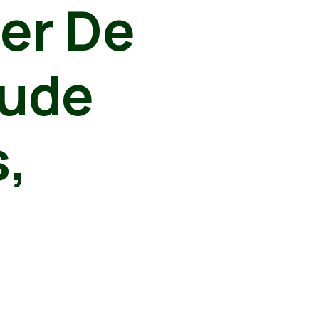
ter De
oude
s,
s