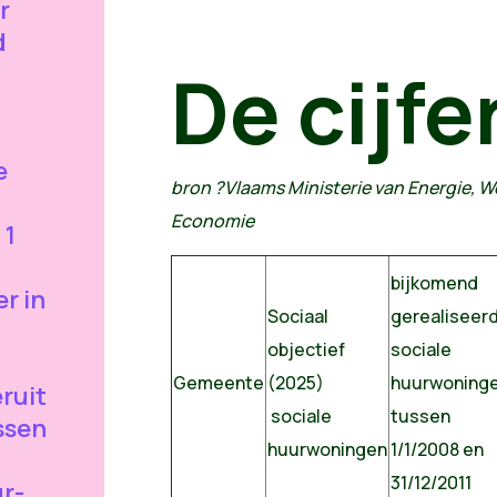
r
d
De cijfe
e
bron ?Vlaams Ministerie van Energie, 
Economie
 1
bijkomend
r in
Sociaal
gerealiseer
objectief
sociale
Gemeente
(2025)
huurwoning
ruit
sociale
tussen
ussen
huurwoningen
1/1/2008 en
31/12/2011
r-