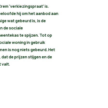
Crem 'verkiezingspraat' is.
eloofde hij om het aanbod aan
ge wat gebeurd is, is de
n de sociale
entekas te spijzen. Tot op
ciale woning in gebruik
en is nog niets gebeurd. Het
 dat de prijzen stijgen en de
 valt.