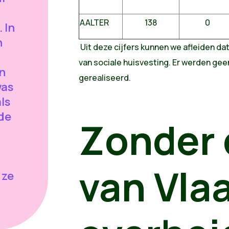
AALTER
138
0
 In
n
Uit deze cijfers kunnen we afleiden dat
van sociale huisvesting. Er werden ge
n
gerealiseerd.
was
ls
de
Zonder
van Vla
 ze