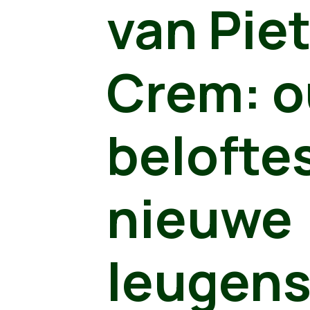
van Pie
Crem: 
belofte
nieuwe
leugen