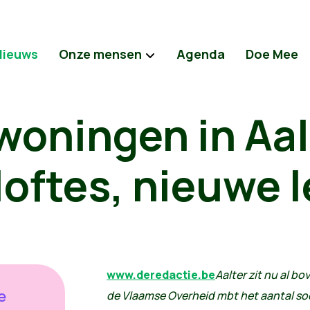
Nieuws
Onze mensen
Agenda
Doe Mee
woningen in Aal
loftes, nieuwe 
www.deredactie.be
Aalter zit nu al b
e
de Vlaamse Overheid mbt het aantal so