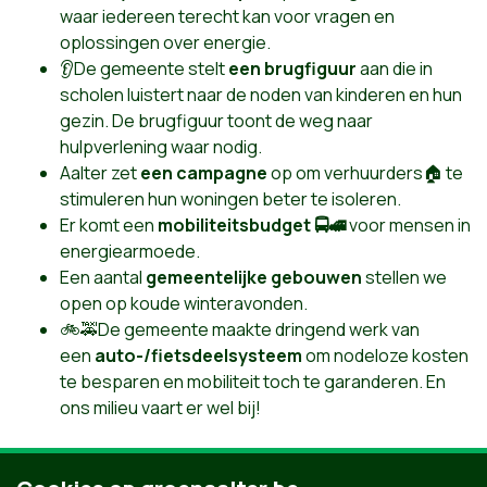
waar iedereen terecht kan voor vragen en
oplossingen over energie.
👂De gemeente stelt
een brugfiguur
aan die in
scholen luistert naar de noden van kinderen en hun
gezin. De brugfiguur toont de weg naar
hulpverlening waar nodig.
Aalter zet
een campagne
op om verhuurders
🏠
te
stimuleren hun woningen beter te isoleren.
Er komt een
mobiliteitsbudget 🚍🚅
voor mensen in
energiearmoede.
Een aantal
gemeentelijke gebouwen
stellen we
open op koude winteravonden.
🚲
🚕De gemeente maakte dringend werk van
een
auto-/fietsdeelsysteem
om nodeloze kosten
te besparen en mobiliteit toch te garanderen. En
ons milieu vaart er wel bij!