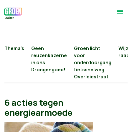
Thema's
Geen
Groen licht
Wijzi
reuzenkazerne
voor
raads
in ons
onderdoorgang
Drongengoed!
fietssnelweg
Overleiestraat
6 acties tegen
energiearmoede